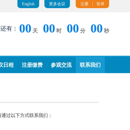
English
更多会议
注册
|
登录
00
00
00
00
期还有：
天
时
分
秒
议日程
注册缴费
参观交流
联系我们
题，请通过以下方式联系我们：