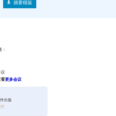
摘要模版
递：
会议
查看
更多会议
件出版
37