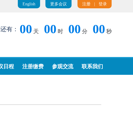
English
更多会议
注册
|
登录
00
00
00
00
期还有：
天
时
分
秒
议日程
注册缴费
参观交流
联系我们